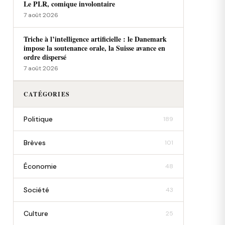
Le PLR, comique involontaire
7 août 2026
Triche à l’intelligence artificielle : le Danemark
impose la soutenance orale, la Suisse avance en
ordre dispersé
7 août 2026
CATÉGORIES
Politique
189
Brèves
101
Économie
48
Société
43
Culture
25