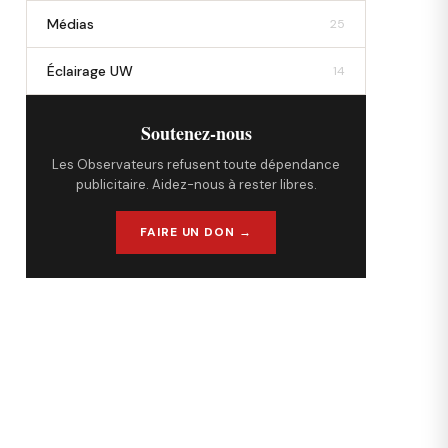
Médias
25
Éclairage UW
14
Soutenez-nous
Les Observateurs refusent toute dépendance
publicitaire. Aidez-nous à rester libres.
FAIRE UN DON →