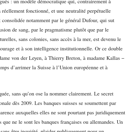
ugués : un modèle démocratique qui, contrairement à
a réellement fonctionné, et une neutralité perpétuelle
 consolidée notamment par le général Dufour, qui sut
usion de sang, par le pragmatisme plutôt que par le
urelles, sans colonies, sans accès à la mer, est devenu le
ourage et à son intelligence institutionnelle. Or ce double
adame von der Leyen, à Thierry Breton, à madame Kallas −
emps d’arrimer la Suisse à l’Union européenne et à
squée, sans qu’on ose la nommer clairement. Le secret
ionale dès 2009. Les banques suisses se soumettent par
parence auxquelles elles ne sont pourtant pas juridiquement
nts que ne le sont les banques françaises ou allemandes. Un
, sans être inquiété, plaider publiquement pour un