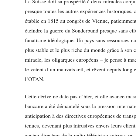
La Suisse doit sa prospérité à deux miracles conj
presque toutes les autres expériences historiques, 
établie en 1815 au congrès de Vienne, patiemment
éteindre la guerre du Sonderbund presque sans eff
fanatisme idéologique. Un pays sans ressources nat
plus stable et le plus riche du monde grâce à son c
miracle, les oligarques européens − je pense à m
le voient d’un mauvais œil, et rêvent depuis longt
l’OTAN.
Cette dérive ne date pas d’hier, et elle avance ma
bancaire a été démantelé sous la pression internat
anticipation à des directives européennes de trans
tenues, devenant plus intrusives envers leurs clie
ancien directeur de la radio-télévision suisse a pu