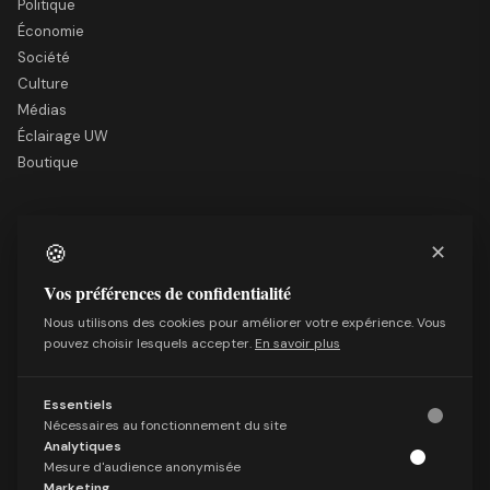
Politique
Économie
Société
Culture
Médias
Éclairage UW
Boutique
LE SITE
🍪
✕
Nous soutenir
Mentions légales
Vos préférences de confidentialité
Qui sommes-nous
Nous utilisons des cookies pour améliorer votre expérience. Vous
Politique de confidentialité
pouvez choisir lesquels accepter.
En savoir plus
Conditions générales de vente
Essentiels
SUIVRE
Nécessaires au fonctionnement du site
Facebook
Analytiques
X (Twitter)
Mesure d'audience anonymisée
Marketing