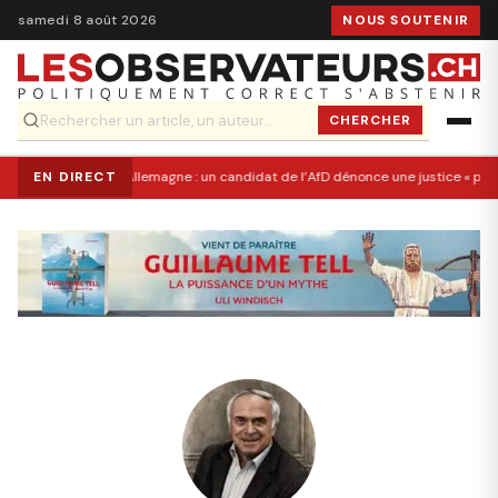
samedi 8 août 2026
NOUS SOUTENIR
CHERCHER
EN DIRECT
Allemagne : un candidat de l’AfD dénonce une justice « po