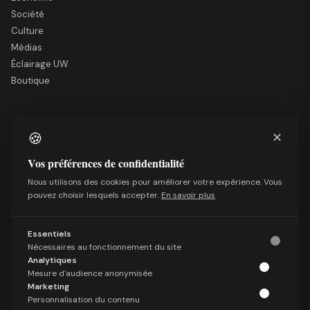
Société
Culture
Médias
Éclairage UW
Boutique
LE SITE
🍪
✕
Nous soutenir
Mentions légales
Vos préférences de confidentialité
Qui sommes-nous
Nous utilisons des cookies pour améliorer votre expérience. Vous
Politique de confidentialité
pouvez choisir lesquels accepter.
En savoir plus
Conditions générales de vente
Essentiels
SUIVRE
Nécessaires au fonctionnement du site
Facebook
Analytiques
X (Twitter)
Mesure d'audience anonymisée
Marketing
Telegram
Personnalisation du contenu
LinkedIn