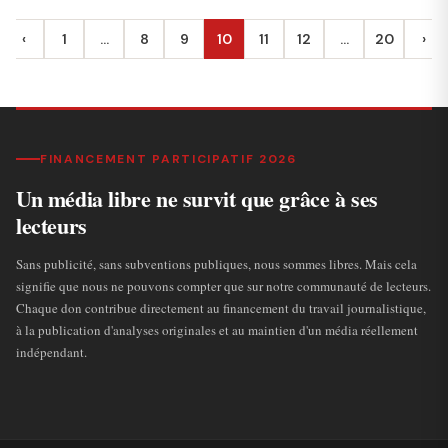
‹
1
…
8
9
10
11
12
…
20
›
Précédent
Sui
FINANCEMENT PARTICIPATIF 2026
Un média libre ne survit que grâce à ses
lecteurs
Sans publicité, sans subventions publiques, nous sommes libres. Mais cela
signifie que nous ne pouvons compter que sur notre communauté de lecteurs.
Chaque don contribue directement au financement du travail journalistique,
à la publication d'analyses originales et au maintien d'un média réellement
indépendant.