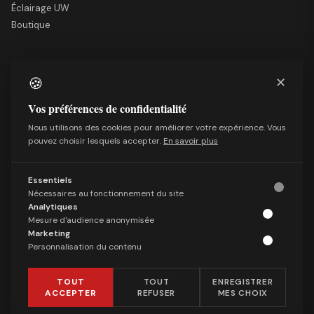
Éclairage UW
Boutique
LE SITE
🍪
✕
Nous soutenir
Mentions légales
Vos préférences de confidentialité
Qui sommes-nous
Nous utilisons des cookies pour améliorer votre expérience. Vous
Politique de confidentialité
pouvez choisir lesquels accepter.
En savoir plus
Conditions générales de vente
Essentiels
SUIVRE
Nécessaires au fonctionnement du site
Facebook
Analytiques
X (Twitter)
Mesure d'audience anonymisée
Marketing
Telegram
Personnalisation du contenu
LinkedIn
TOUT
TOUT
ENREGISTRER
ACCEPTER
REFUSER
MES CHOIX
© 2026 Les Observateurs. Tous droits réservés. ·
Gérer les cookies