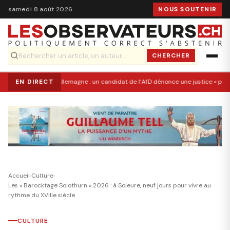
samedi 8 août 2026
NOUS SOUTENIR
CHERCHER
EN DIRECT
Allemagne : un candidat de l’AfD dénonce une justice « po
Accueil
›
Culture
›
Les « Barocktage Solothurn » 2026 : à Soleure, neuf jours pour vivre au
rythme du XVIIIe siècle
CULTURE