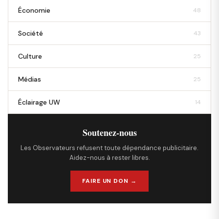
Économie
48
Société
43
Culture
25
Médias
25
Éclairage UW
14
Soutenez-nous
Les Observateurs refusent toute dépendance publicitaire.
Aidez-nous à rester libres.
FAIRE UN DON →