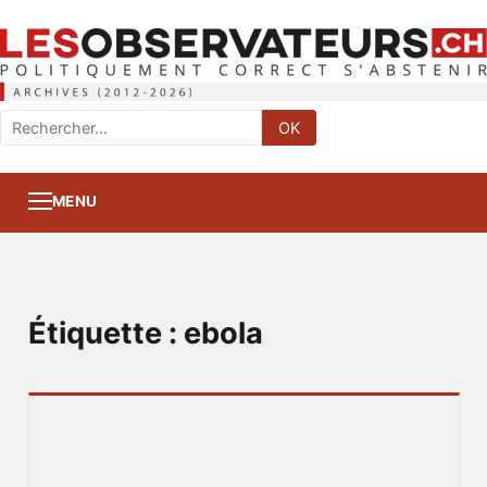
Rechercher
OK
:
MENU
Étiquette :
ebola