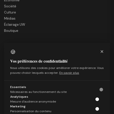
Économie
Société
Culture
Médias
Éclairage UW
Boutique
LE SITE
🍪
✕
Nous soutenir
Mentions légales
Vos préférences de confidentialité
Qui sommes-nous
Nous utilisons des cookies pour améliorer votre expérience. Vous
Politique de confidentialité
pouvez choisir lesquels accepter.
En savoir plus
Conditions générales de vente
Essentiels
SUIVRE
Nécessaires au fonctionnement du site
Facebook
Analytiques
Mesure d'audience anonymisée
X (Twitter)
Marketing
Telegram
Personnalisation du contenu
LinkedIn