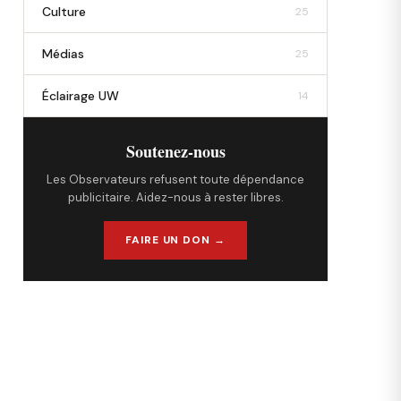
Culture
25
Médias
25
Éclairage UW
14
Soutenez-nous
Les Observateurs refusent toute dépendance
publicitaire. Aidez-nous à rester libres.
FAIRE UN DON →