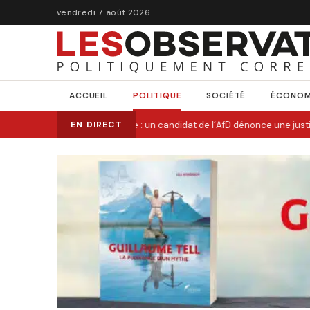
vendredi 7 août 2026
ACCUEIL
POLITIQUE
SOCIÉTÉ
ÉCONOM
Allemagne : un candidat de l’AfD dénonce une justic
EN DIRECT