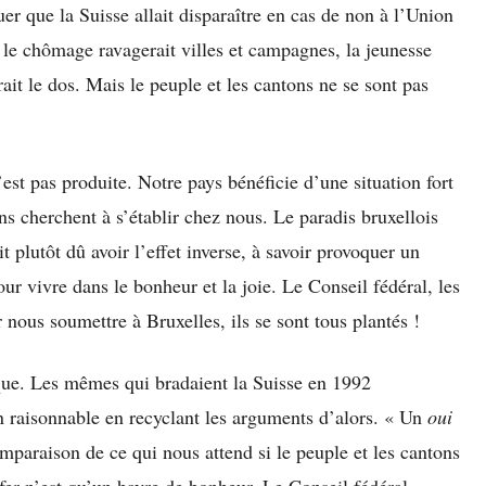
er que la Suisse allait disparaître en cas de non à l’Union
, le chômage ravagerait villes et campagnes, la jeunesse
rait le dos. Mais le peuple et les cantons ne se sont pas
est pas produite. Notre pays bénéficie d’une situation fort
s cherchent à s’établir chez nous. Le paradis bruxellois
 plutôt dû avoir l’effet inverse, à savoir provoquer un
our vivre dans le bonheur et la joie. Le Conseil fédéral, les
r nous soumettre à Bruxelles, ils se sont tous plantés !
que. Les mêmes qui bradaient la Suisse en 1992
n raisonnable en recyclant les arguments d’alors. « Un
oui
mparaison de ce qui nous attend si le peuple et les cantons
nfer n’est qu’un havre de bonheur. Le Conseil fédéral