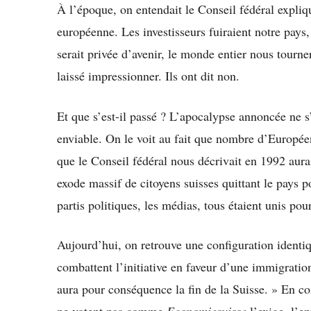
À l’époque, on entendait le Conseil fédéral expliqu
européenne. Les investisseurs fuiraient notre pays
serait privée d’avenir, le monde entier nous tourne
laissé impressionner. Ils ont dit non.
Et que s’est-il passé ? L’apocalypse annoncée ne s’
enviable. On le voit au fait que nombre d’Européen
que le Conseil fédéral nous décrivait en 1992 aurait
exode massif de citoyens suisses quittant le pays p
partis politiques, les médias, tous étaient unis pou
Aujourd’hui, on retrouve une configuration identi
combattent l’initiative en faveur d’une immigratio
aura pour conséquence la fin de la Suisse. » En co
ne votent pas comme
Economiesuisse
l’exige, l’e