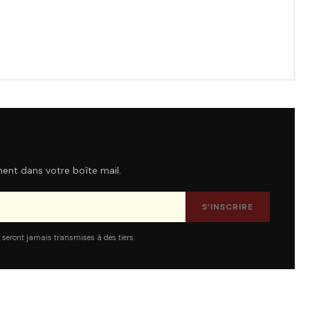
ment dans votre boîte mail.
S’INSCRIRE
 seront jamais transmises à des tiers.