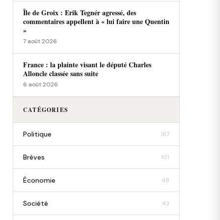
Île de Groix : Erik Tegnér agressé, des
commentaires appellent à « lui faire une Quentin
»
7 août 2026
France : la plainte visant le député Charles
Alloncle classée sans suite
6 août 2026
CATÉGORIES
Politique
187
Brèves
101
Économie
48
Société
43