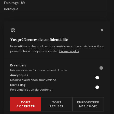
Éclairage UW
Boutique
LE SITE
🍪
✕
Nous soutenir
Mentions légales
Vos préférences de confidentialité
Qui sommes-nous
Nous utilisons des cookies pour améliorer votre expérience. Vous
Politique de confidentialité
pouvez choisir lesquels accepter.
En savoir plus
Conditions générales de vente
Essentiels
SUIVRE
Nécessaires au fonctionnement du site
Facebook
Analytiques
Mesure d'audience anonymisée
X (Twitter)
Marketing
Telegram
Personnalisation du contenu
LinkedIn
TOUT
TOUT
ENREGISTRER
ACCEPTER
REFUSER
MES CHOIX
© 2026 Les Observateurs. Tous droits réservés. ·
Gérer les cookies