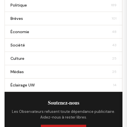
Politique
189
Brèves
101
Économie
48
Société
43
Culture
25
Médias
25
Éclairage UW
14
Soutenez-nous
Les Observateurs refusent toute dépendance publicitaire.
Aidez-nous à rester libres.