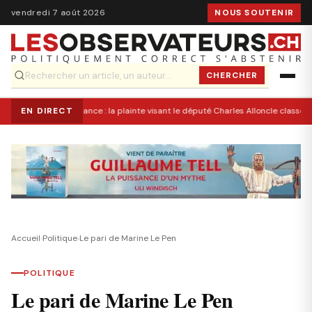
vendredi 7 août 2026
NOUS SOUTENIR
CHERCHER
EN DIRECT
France : la plainte visant le député Charles Alloncle classée 
Accueil
›
Politique
›
Le pari de Marine Le Pen
POLITIQUE
Le pari de Marine Le Pen