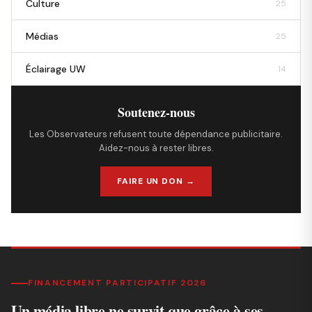
Culture
25
Médias
25
Éclairage UW
14
Soutenez-nous
Les Observateurs refusent toute dépendance publicitaire.
Aidez-nous à rester libres.
FAIRE UN DON →
FINANCEMENT PARTICIPATIF 2026
Un média libre ne survit que grâce à ses