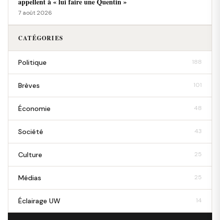
appellent à « lui faire une Quentin »
7 août 2026
CATÉGORIES
Politique
188
Brèves
101
Économie
48
Société
43
Culture
25
Médias
25
Éclairage UW
14