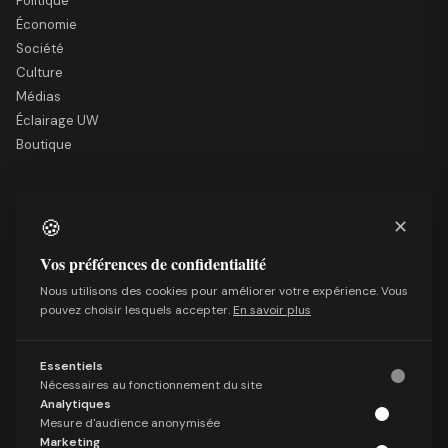
Politique
Économie
Société
Culture
Médias
Éclairage UW
Boutique
LE SITE
🍪
✕
Nous soutenir
Mentions légales
Vos préférences de confidentialité
Qui sommes-nous
Nous utilisons des cookies pour améliorer votre expérience. Vous
Politique de confidentialité
pouvez choisir lesquels accepter.
En savoir plus
Conditions générales de vente
Essentiels
SUIVRE
Nécessaires au fonctionnement du site
Facebook
Analytiques
X (Twitter)
Mesure d'audience anonymisée
Marketing
Telegram