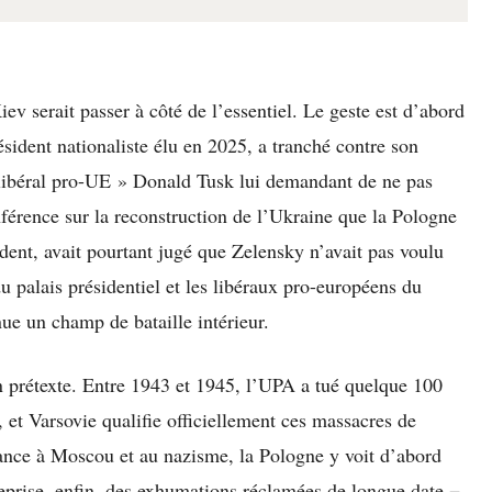
iev serait passer à côté de l’essentiel. Le geste est d’abord
ésident nationaliste élu en 2025, a tranché contre son
 libéral pro-UE » Donald Tusk lui demandant de ne pas
férence sur la reconstruction de l’Ukraine que la Pologne
sident, avait pourtant jugé que Zelensky n’avait pas voulu
du palais présidentiel et les libéraux pro-européens du
ue un champ de bataille intérieur.
’un prétexte. Entre 1943 et 1945, l’UPA a tué quelque 100
, et Varsovie qualifie officiellement ces massacres de
ance à Moscou et au nazisme, la Pologne y voit d’abord
 reprise, enfin, des exhumations réclamées de longue date −