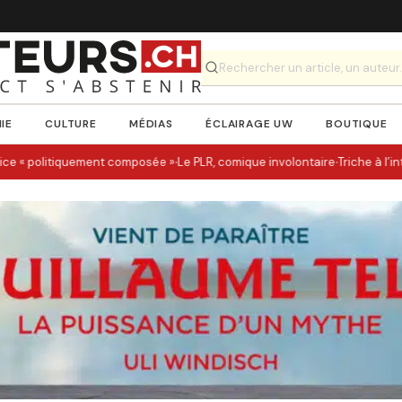
IE
CULTURE
MÉDIAS
ÉCLAIRAGE UW
BOUTIQUE
·
·
e « politiquement composée »
Le PLR, comique involontaire
Triche à l’int