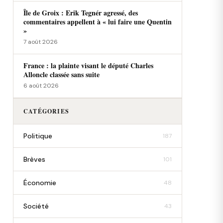
Île de Groix : Erik Tegnér agressé, des
commentaires appellent à « lui faire une Quentin
»
7 août 2026
France : la plainte visant le député Charles
Alloncle classée sans suite
6 août 2026
CATÉGORIES
Politique
187
Brèves
101
Économie
48
Société
43