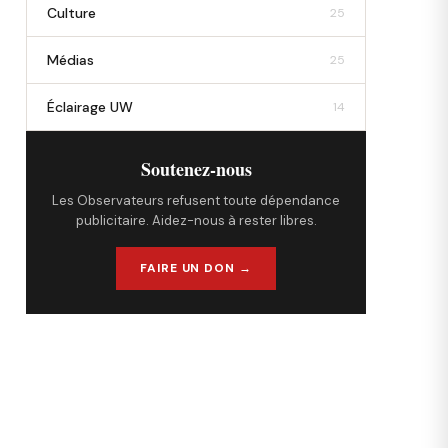
Culture
25
Médias
25
Éclairage UW
14
Soutenez-nous
Les Observateurs refusent toute dépendance
publicitaire. Aidez-nous à rester libres.
FAIRE UN DON →