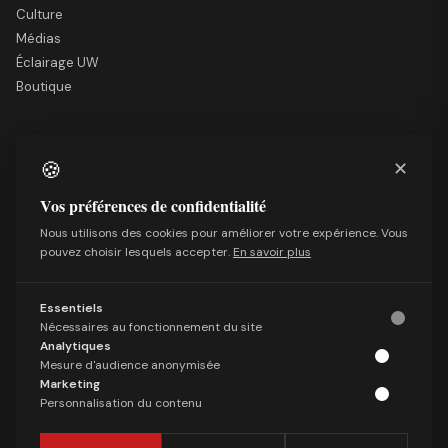
Culture
Médias
Éclairage UW
Boutique
LE SITE
🍪
✕
Nous soutenir
Mentions légales
Vos préférences de confidentialité
Qui sommes-nous
Nous utilisons des cookies pour améliorer votre expérience. Vous
Politique de confidentialité
pouvez choisir lesquels accepter.
En savoir plus
Conditions générales de vente
Essentiels
SUIVRE
Nécessaires au fonctionnement du site
Facebook
Analytiques
X (Twitter)
Mesure d'audience anonymisée
Marketing
Telegram
Personnalisation du contenu
LinkedIn