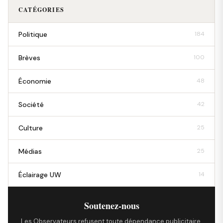
CATÉGORIES
Politique
184
Brèves
100
Économie
48
Société
42
Culture
25
Médias
25
Éclairage UW
14
Soutenez-nous
Les Observateurs refusent toute dépendance publicitaire.