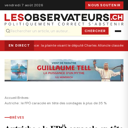
vendredi 7 août 2026
NOUS SOUTENIR
CHERCHER
EN DIRECT
France : la plainte visant le député Charles Alloncle classée sa
Accueil
›
Brèves
›
Autriche : le FPÖ caracole en tête des sondages à plus de 35 %
BRÈVES