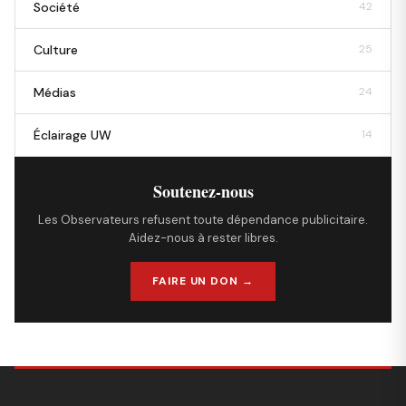
Société
42
Culture
25
Médias
24
Éclairage UW
14
Soutenez-nous
Les Observateurs refusent toute dépendance publicitaire.
Aidez-nous à rester libres.
FAIRE UN DON →