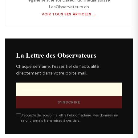
également le fondateur du média suisse
LesObservateurs.ch
VOIR TOUS SES ARTICLES →
La Lettre des Observateurs
Chaque semaine, l’essentiel de l’actualité
directement dans votre boîte mail.
S’INSCRIRE
J’accepte de recevoir la lettre hebdomadaire. Mes données ne
seront jamais transmises à des tiers.