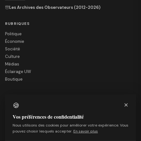
Les Archives des Observateurs (2012-2026)
RUBRIQUES
Politique
Économie
Société
Culture
Médias
Éclairage UW
Boutique
LE SITE
🍪
✕
Nous soutenir
Mentions légales
Vos préférences de confidentialité
Qui sommes-nous
Nous utilisons des cookies pour améliorer votre expérience. Vous
Politique de confidentialité
pouvez choisir lesquels accepter.
En savoir plus
Conditions générales de vente