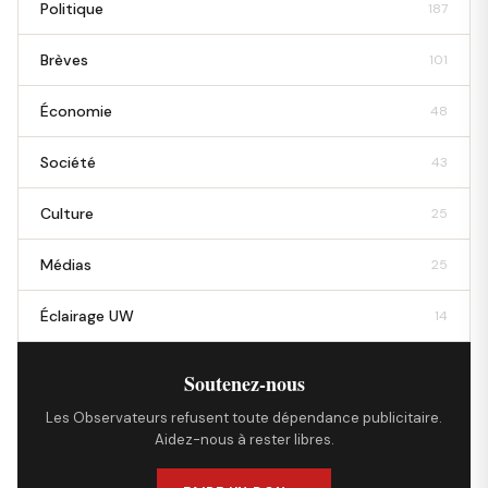
Politique
187
Brèves
101
Économie
48
Société
43
Culture
25
Médias
25
Éclairage UW
14
Soutenez-nous
Les Observateurs refusent toute dépendance publicitaire.
Aidez-nous à rester libres.