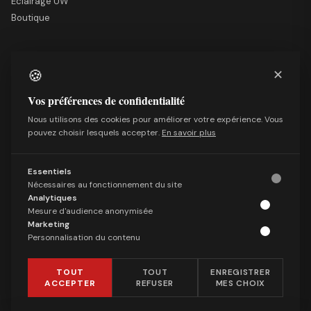
Éclairage UW
Boutique
LE SITE
🍪
✕
Nous soutenir
Mentions légales
Vos préférences de confidentialité
Qui sommes-nous
Nous utilisons des cookies pour améliorer votre expérience. Vous
Politique de confidentialité
pouvez choisir lesquels accepter.
En savoir plus
Conditions générales de vente
Essentiels
SUIVRE
Nécessaires au fonctionnement du site
Facebook
Analytiques
Mesure d'audience anonymisée
X (Twitter)
Marketing
Telegram
Personnalisation du contenu
LinkedIn
TOUT
TOUT
ENREGISTRER
ACCEPTER
REFUSER
MES CHOIX
© 2026 Les Observateurs. Tous droits réservés. ·
Gérer les cookies