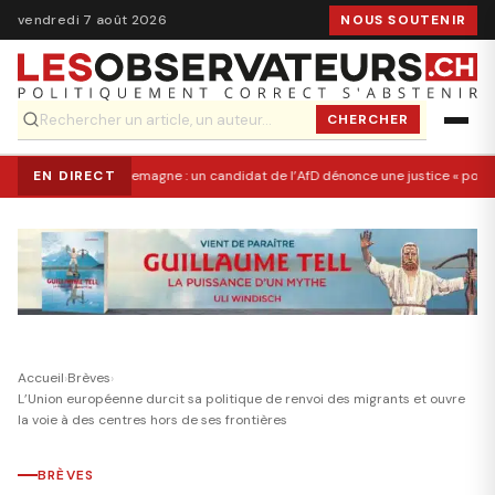
vendredi 7 août 2026
NOUS SOUTENIR
CHERCHER
EN DIRECT
Allemagne : un candidat de l’AfD dénonce une justice « pol
Accueil
›
Brèves
›
L’Union européenne durcit sa politique de renvoi des migrants et ouvre
la voie à des centres hors de ses frontières
BRÈVES