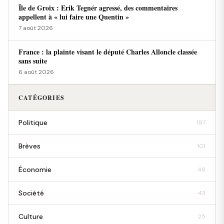
Île de Groix : Erik Tegnér agressé, des commentaires
appellent à « lui faire une Quentin »
7 août 2026
France : la plainte visant le député Charles Alloncle classée
sans suite
6 août 2026
CATÉGORIES
Politique
187
Brèves
101
Économie
48
Société
43
Culture
25