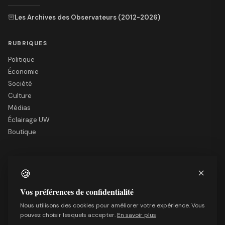
Les Archives des Observateurs (2012-2026)
RUBRIQUES
Politique
Économie
Société
Culture
Médias
Éclairage UW
Boutique
LE SITE
🍪
✕
Nous soutenir
Mentions légales
Vos préférences de confidentialité
Qui sommes-nous
Nous utilisons des cookies pour améliorer votre expérience. Vous
Politique de confidentialité
pouvez choisir lesquels accepter.
En savoir plus
Conditions générales de vente