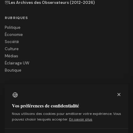
Les Archives des Observateurs (2012-2026)
RUBRIQUES
Politique
Économie
Société
Culture
Médias
Éclairage UW
Boutique
LE SITE
🍪
✕
Nous soutenir
Mentions légales
Vos préférences de confidentialité
Qui sommes-nous
Nous utilisons des cookies pour améliorer votre expérience. Vous
Politique de confidentialité
pouvez choisir lesquels accepter.
En savoir plus
Conditions générales de vente