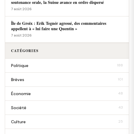
soutenance orale, la Suisse avance en ordre dispersé
7 août 2026
Île de Groix : Erik Tegnér agressé, des commentaires
appellent à « lui faire une Quentin »
7 août 2026
CATÉGORIES
Politique
188
Brèves
101
Économie
48
Société
43
Culture
25