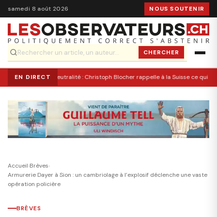
samedi 8 août 2026
NOUS SOUTENIR
CHERCHER
EN DIRECT
Neutralité : Christoph Blocher rappelle à la Suisse ce qui l’a
Accueil
›
Brèves
›
Armurerie Dayer à Sion : un cambriolage à l’explosif déclenche une vaste
opération policière
BRÈVES