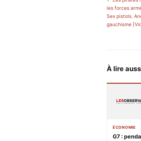
les forces arm
Sex pistols. A
gauchisme [Vi
À lire auss
ÉCONOMIE
G7 : pend