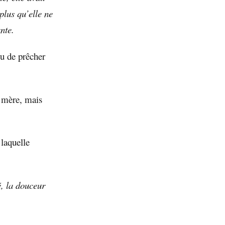
plus qu’elle ne
ante.
eu de prêcher
a mère, mais
 laquelle
é, la douceur