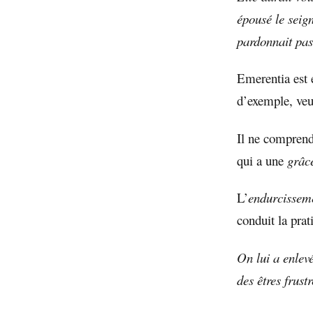
épousé le seign
pardonnait pas 
Emerentia est e
d’exemple, veut
Il ne comprend
qui a une
grâc
L’
endurcissem
conduit la prat
On lui a enlevé
des êtres frust