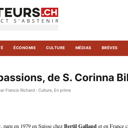
TÉ
ÉCONOMIE
CULTURE
MÉDIAS
BRÈVES
assions, de S. Corinna Bi
ar Francis Richard
·
Culture
,
En prime
Bertil Galland
s
, paru en 1979 en Suisse chez
et en France 