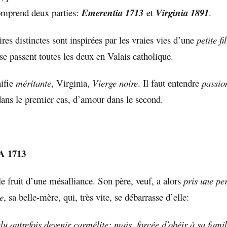
omprend deux parties:
Emerentia 1713
et
Virginia 1891
.
res distinctes sont inspirées par les vraies vies d’une
petite fi
se passent toutes les deux en Valais catholique.
ifie
méritante
, Virginia,
Vierge noire
. Il faut entendre
passio
dans le premier cas, d’amour dans le second.
 1713
e fruit d’une mésalliance. Son père, veuf, a alors
pris une pe
e
, sa belle-mère, qui, très vite, se débarrasse d’elle:
lu autrefois devenir carmélite; mais, forcée d’obéir à sa famill