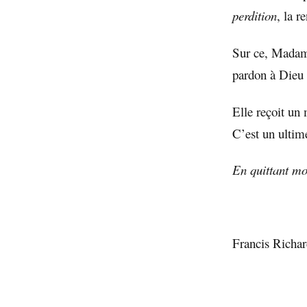
perdition
, la r
Sur ce, Madame
pardon à Dieu 
Elle reçoit un
C’est un ultim
En quittant mon
Francis Richa