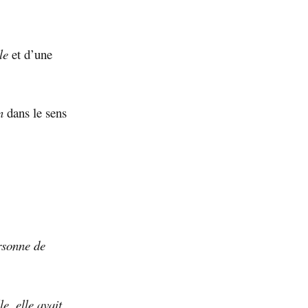
lle
et d’une
n
dans le sens
rsonne de
e, elle avait