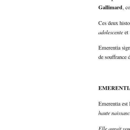
Gallimard
, c
Ces deux histoi
adolescente
et 
Emerentia sign
de souffrance 
EMERENTIA
Emerentia est l
haute naissanc
Elle aurait vou