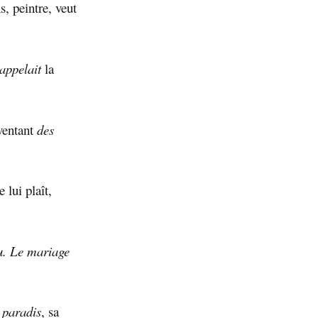
s, peintre, veut
’appelait
la
nventant
des
 lui plaît,
lu. Le mariage
n
paradis
, sa