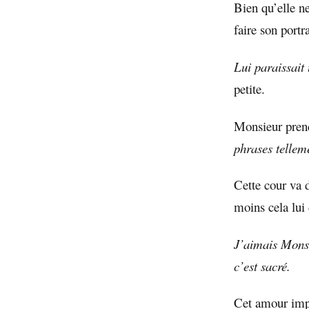
Bien qu’elle ne
faire son port
Lui paraissait
petite.
Monsieur prend 
phrases telleme
Cette cour va d
moins cela lui
J’aimais Monsi
c’est sacré.
Cet amour imp