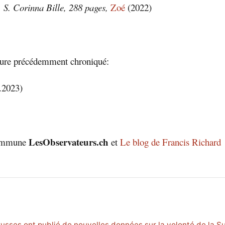
 S. Corinna Bille, 288 pages,
Zoé
(2022)
eure précédemment chroniqué:
.2023)
LesObservateurs.ch
commune
et
Le blog de Francis Richard
russes ont publié de nouvelles données sur la volonté de la Su