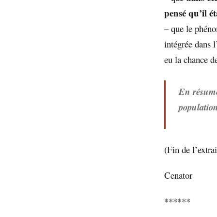
pensé qu’il é
– que le phéno
intégrée dans 
eu la chance d
En résumé,
populatio
(Fin de l’extrai
Cenator
******