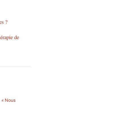
es ?
hérapie de
. « Nous