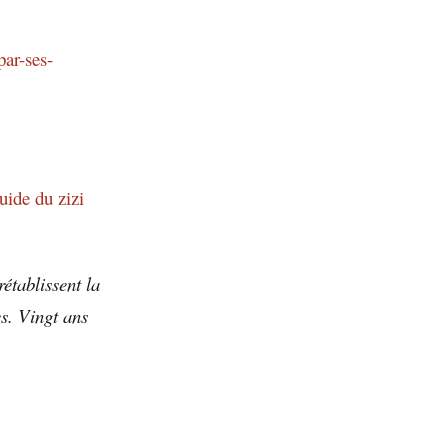
ar-ses-
uide du zizi
rétablissent la
es. Vingt ans