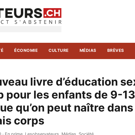
TÉ
ÉCONOMIE
CULTURE
MÉDIAS
BRÈVES
veau livre d’éducation se
 pour les enfants de 9-1
ue qu’on peut naître dans
is corps
0
·
En prime
,
Lesobservateurs
,
Médias
,
Société