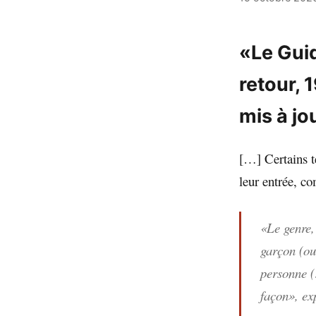
«Le Guid
retour, 1
mis à jo
[…] Certains t
leur entrée, 
«Le genre, 
garçon (ou
personne (
façon», ex