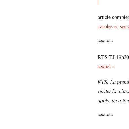
article comple
paroles-et-ses
******
RTS TJ 19h30 
sexuel »
RTS: La premièr
vérité. Le clit
après, on a to
******