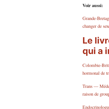
Voir aussi:
Grande-Bretagn
changer de sex
Le liv
qui a 
Colombie-Brita
hormonal de tra
Trans — Médeci
raison de group
Endocrinologue