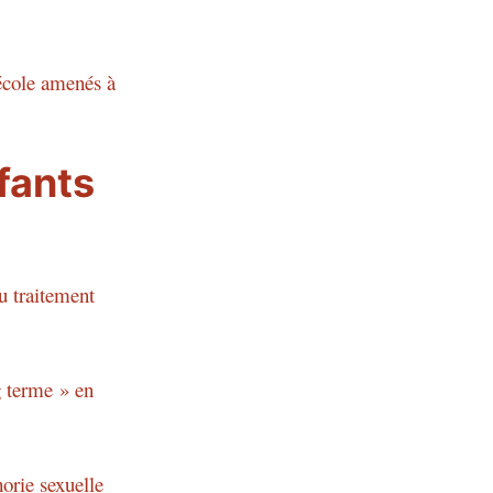
 école amenés à
fants
u traitement
g terme » en
orie sexuelle