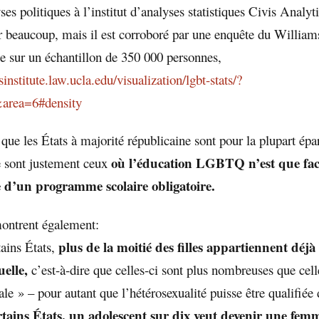
ses politiques à l’institut d’analyses statistiques Civis Analyti
ar beaucoup, mais il est corroboré par une enquête du Williams
sur un échantillon de 350 000 personnes,
sinstitute.law.ucla.edu/visualization/lgbt-stats/?
rea=6#density
i que les États à majorité républicaine sont pour la plupart épa
où l’éducation LGBTQ n’est que facu
 sont justement ceux
ie d’un programme scolaire obligatoire.
montrent également:
plus de la moitié des filles appartiennent déjà
tains États,
uelle,
c’est-à-dire que celles-ci sont plus nombreuses que cell
le » – pour autant que l’hétérosexualité puisse être qualifiée 
rtains États, un adolescent sur dix veut devenir une fem