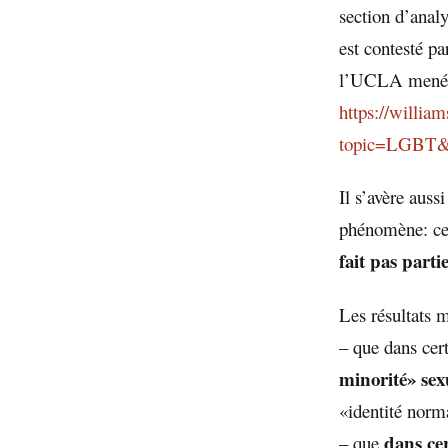
section d’analy
est contesté p
l’UCLA menée 
https://william
topic=LGBT&a
Il s’avère auss
phénomène: ce
fait pas part
Les résultats 
– que dans cer
minorité» sex
«identité norma
dans ce
– que