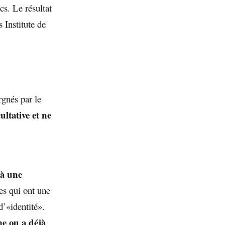
cs. Le résultat
 Institute de
rgnés par le
ltative et ne
 à une
es qui ont une
d’«identité».
me ou a déjà