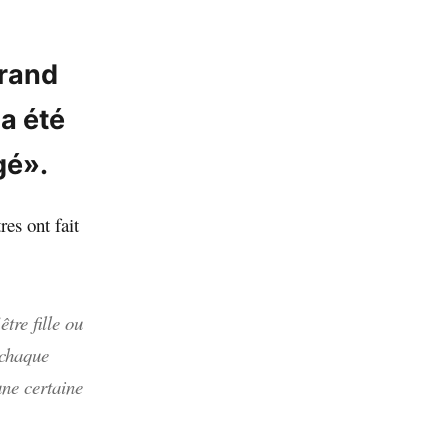
grand
 a été
gé».
es ont fait
tre fille ou
 chaque
une certaine