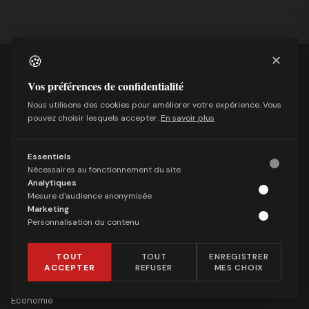
🍪
✕
Vos préférences de confidentialité
Nous utilisons des cookies pour améliorer votre expérience. Vous
Média indépendant suisse fondé en 2012. Nous
pouvez choisir lesquels accepter.
En savoir plus
défendons la liberté d'expression, la souveraineté
nationale et le droit de questionner le politiquement
correct.
Essentiels
Nécessaires au fonctionnement du site
Rédacteur en chef :
Uli Windisch
Analytiques
Mesure d'audience anonymisée
Marketing
Personnalisation du contenu
Les Archives des Observateurs (2012-2026)
TOUT
TOUT
ENREGISTRER
RUBRIQUES
ACCEPTER
REFUSER
MES CHOIX
Politique
Économie