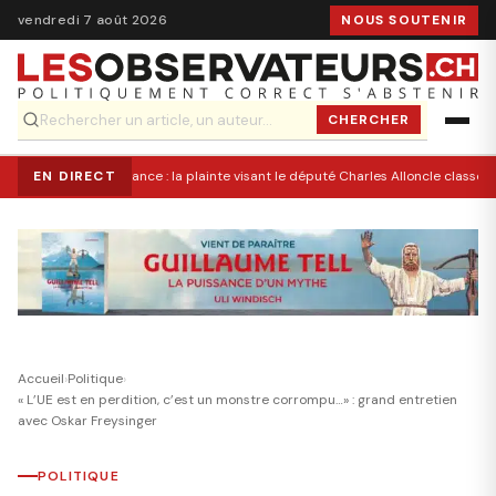
vendredi 7 août 2026
NOUS SOUTENIR
CHERCHER
EN DIRECT
France : la plainte visant le député Charles Alloncle classée 
Accueil
›
Politique
›
« L’UE est en perdition, c’est un monstre corrompu…» : grand entretien
avec Oskar Freysinger
POLITIQUE