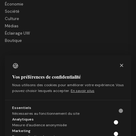
Économie
Société
Culture
Médias
Éclairage UW
Boutique
LE SITE
🍪
✕
Nous soutenir
Mentions légales
Vos préférences de confidentialité
Qui sommes-nous
Nous utilisons des cookies pour améliorer votre expérience. Vous
Politique de confidentialité
pouvez choisir lesquels accepter.
En savoir plus
Conditions générales de vente
Essentiels
SUIVRE
Nécessaires au fonctionnement du site
Facebook
Analytiques
X (Twitter)
Mesure d'audience anonymisée
Marketing
Telegram