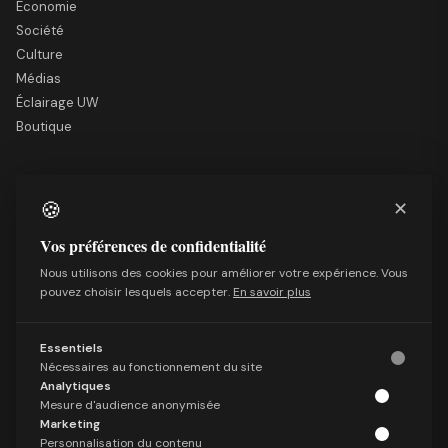
Économie
Société
Culture
Médias
Éclairage UW
Boutique
LE SITE
🍪
✕
Nous soutenir
Mentions légales
Vos préférences de confidentialité
Qui sommes-nous
Nous utilisons des cookies pour améliorer votre expérience. Vous
Politique de confidentialité
pouvez choisir lesquels accepter.
En savoir plus
Conditions générales de vente
Essentiels
SUIVRE
Nécessaires au fonctionnement du site
Facebook
Analytiques
X (Twitter)
Mesure d'audience anonymisée
Marketing
Telegram
Personnalisation du contenu