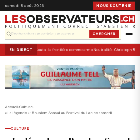
samedi 8 août 2026
NOUS SOUTENIR
CHERCHER
·
EN DIRECT
Ceuta : la frontière comme arme
Neutralité : Christoph Bloc
Accueil
›
Culture
›
« La légende » : Boualem Sansal au Festival du Lac ce samedi
CULTURE