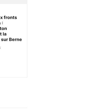
x fronts
 :
ton
t la
 sur Berne
6