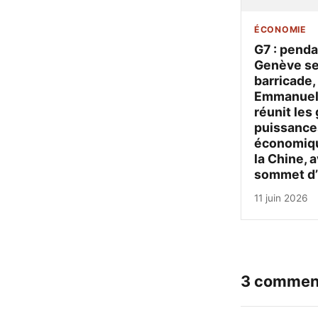
ÉCONOMIE
G7 : pend
Genève s
barricade,
Emmanuel
réunit les
puissance
économiqu
la Chine, a
sommet d’
11 juin 2026
3 commen