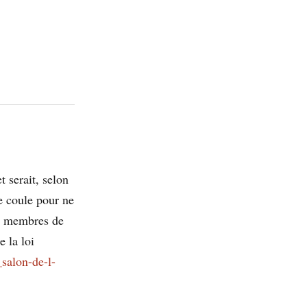
t serait, selon
e coule pour ne
 5 membres de
e la loi
salon-de-l-