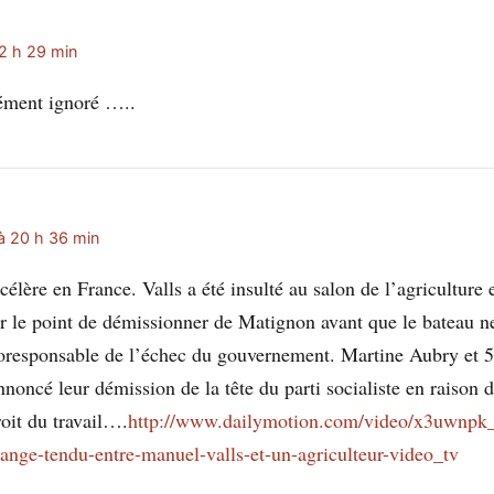
12 h 29 min
rément ignoré …..
 à 20 h 36 min
ccélère en France. Valls a été insulté au salon de l’agriculture e
ur le point de démissionner de Matignon avant que le bateau n
coresponsable de l’échec du gouvernement. Martine Aubry et
nnoncé leur démission de la tête du parti socialiste en raison d
oit du travail….
http://www.dailymotion.com/video/x3uwnpk_
hange-tendu-entre-manuel-valls-et-un-agriculteur-video_tv