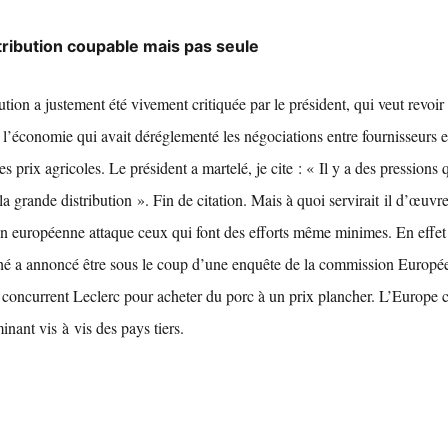
tribution coupable mais pas seule
tion a justement été vivement critiquée par le président, qui veut revoir 
l’économie qui avait déréglementé les négociations entre fournisseurs et
es prix agricoles. Le président a martelé, je cite : « Il y a des pressions q
la grande distribution ». Fin de citation. Mais à quoi servirait il d’œuvr
on européenne attaque ceux qui font des efforts même minimes. En effe
hé a annoncé être sous le coup d’une enquête de la commission Europée
concurrent Leclerc pour acheter du porc à un prix plancher. L’Europe 
inant vis à vis des pays tiers.