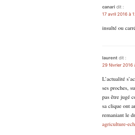
canari
dit :
17 avril 2016 à 
insulté ou car
laurent
dit :
29 février 2016
L’actualité s’a
ses proches, s
pas être jugé 
sa clique ont a
remaniant le dr
agriculture-ec