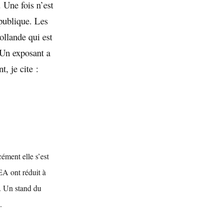
. Une fois n’est
 publique. Les
ollande qui est
 Un exposant a
t, je cite :
cément elle s’est
EA ont réduit à
S. Un stand du
.