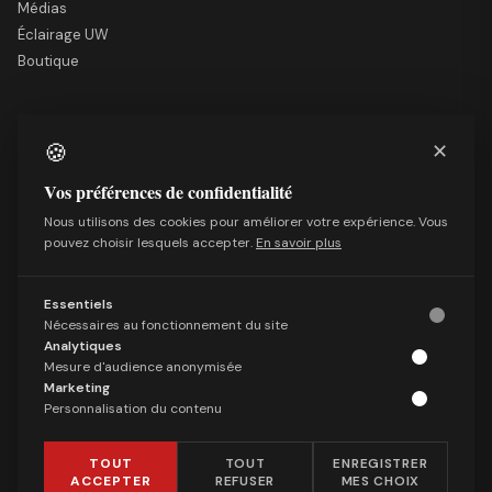
Médias
Éclairage UW
Boutique
LE SITE
🍪
✕
Nous soutenir
Mentions légales
Vos préférences de confidentialité
Qui sommes-nous
Nous utilisons des cookies pour améliorer votre expérience. Vous
Politique de confidentialité
pouvez choisir lesquels accepter.
En savoir plus
Conditions générales de vente
Essentiels
SUIVRE
Nécessaires au fonctionnement du site
Facebook
Analytiques
Mesure d'audience anonymisée
X (Twitter)
Marketing
Telegram
Personnalisation du contenu
LinkedIn
TOUT
TOUT
ENREGISTRER
ACCEPTER
REFUSER
MES CHOIX