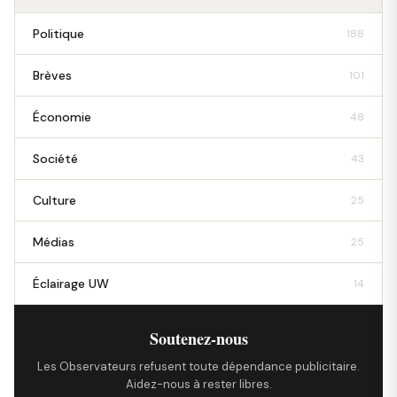
Politique
188
Brèves
101
Économie
48
Société
43
Culture
25
Médias
25
Éclairage UW
14
Soutenez-nous
Les Observateurs refusent toute dépendance publicitaire.
Aidez-nous à rester libres.