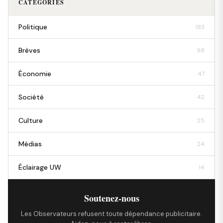
CATÉGORIES
Politique
183
Brèves
98
Économie
47
Société
42
Culture
25
Médias
24
Éclairage UW
14
Soutenez-nous
Les Observateurs refusent toute dépendance publicitaire.