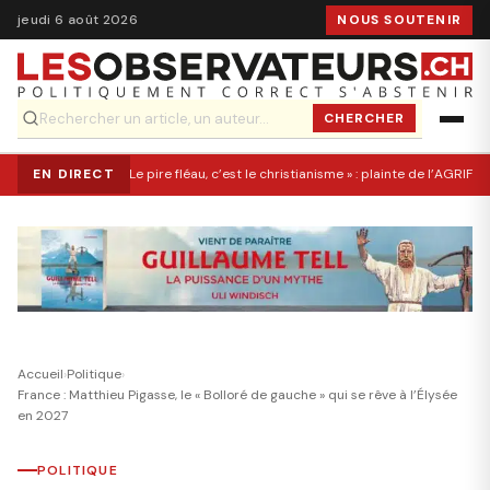
jeudi 6 août 2026
NOUS SOUTENIR
CHERCHER
EN DIRECT
« Le pire fléau, c’est le christianisme » : plainte de l’AGRIF co
Accueil
›
Politique
›
France : Matthieu Pigasse, le « Bolloré de gauche » qui se rêve à l’Élysée
en 2027
POLITIQUE