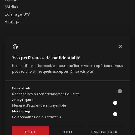
Médias
Éclairage UW
Boutique
LE SITE
🍪
✕
Nous soutenir
Mentions légales
Vos préférences de confidentialité
Qui sommes-nous
Nous utilisons des cookies pour améliorer votre expérience. Vous
Politique de confidentialité
pouvez choisir lesquels accepter.
En savoir plus
Conditions générales de vente
Essentiels
SUIVRE
Nécessaires au fonctionnement du site
Facebook
Analytiques
Mesure d'audience anonymisée
X (Twitter)
Marketing
Telegram
Personnalisation du contenu
LinkedIn
TOUT
TOUT
ENREGISTRER