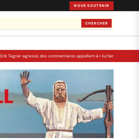
NOUS SOUTENIR
CHERCHER
Erik Tegnér agressé, des commentaires appellent à « lui faire une Quentin »