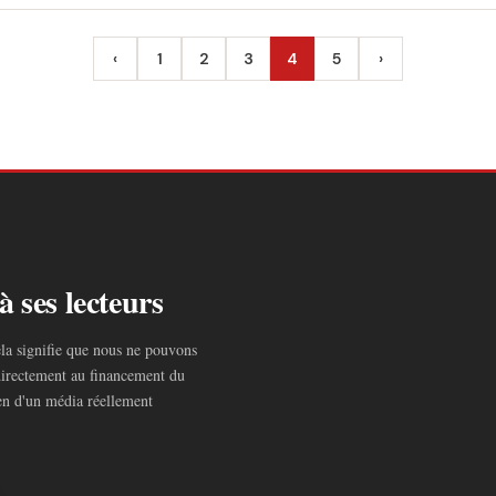
‹
1
2
3
4
5
›
Précédent
Suivant
à ses lecteurs
ela signifie que nous ne pouvons
irectement au financement du
tien d'un média réellement