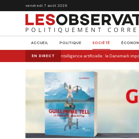
vendredi 7 août 2026
ACCUEIL
POLITIQUE
SOCIÉTÉ
ÉCONOM
Triche à l’intelligence artificielle : le Danemark imp
EN DIRECT