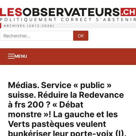
Rechercher
OK
:
MENU
Médias. Service « public »
suisse. Réduire la Redevance
à frs 200 ? « Débat
monstre »! La gauche et les
Verts pastèques veulent
bunkériser leur porte-voix (I).