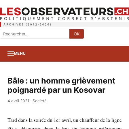
Rechercher
OK
:
MENU
Bâle : un homme grièvement
poignardé par un Kosovar
4 avril 2021
·
Société
Tard dans la soirée du 1er avril, un chauffeur de la ligne
30 a découvert dans le bus un homme grièvement