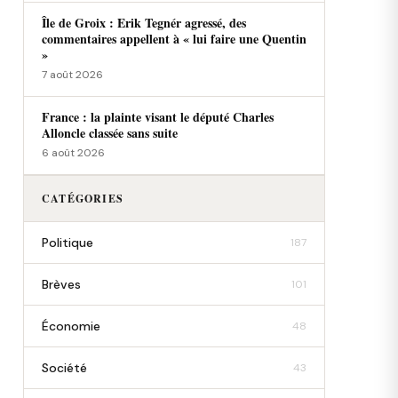
Île de Groix : Erik Tegnér agressé, des
commentaires appellent à « lui faire une Quentin
»
7 août 2026
France : la plainte visant le député Charles
Alloncle classée sans suite
6 août 2026
CATÉGORIES
Politique
187
Brèves
101
Économie
48
Société
43