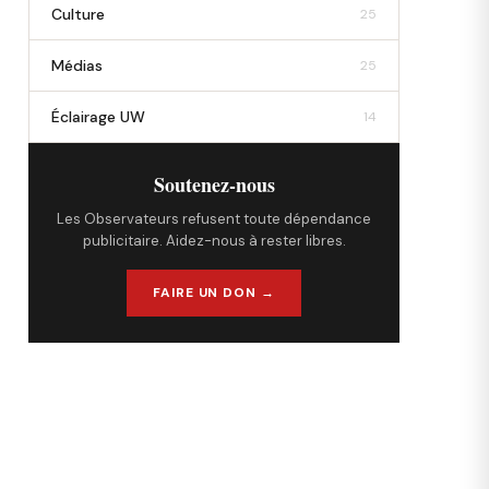
Culture
25
Médias
25
Éclairage UW
14
Soutenez-nous
Les Observateurs refusent toute dépendance
publicitaire. Aidez-nous à rester libres.
FAIRE UN DON →