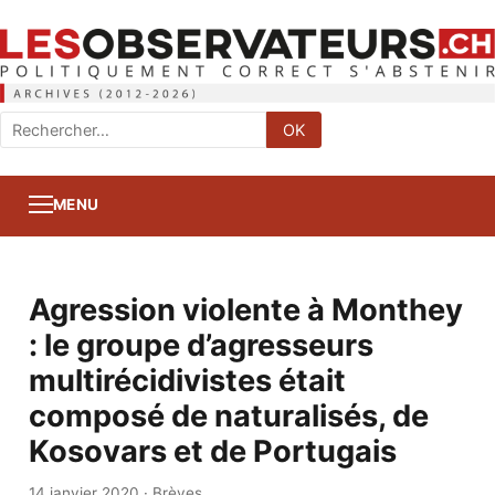
Rechercher
OK
:
MENU
Agression violente à Monthey
: le groupe d’agresseurs
multirécidivistes était
composé de naturalisés, de
Kosovars et de Portugais
14 janvier 2020
·
Brèves