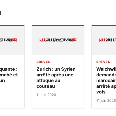
i
BRÈVES
BRÈVES
quante :
Zurich : un Syrien
Walchwil
ynché et
arrêté après une
demandeu
un
attaque au
marocain
couteau
arrêté a
vols
11 juin 2026
11 juin 2026