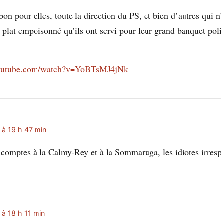
on pour elles, toute la direction du PS, et bien d’autres qui n
 plat empoisonné qu’ils ont servi pour leur grand banquet poli
youtube.com/watch?v=YoBTsMJ4jNk
 à 19 h 47 min
omptes à la Calmy-Rey et à la Sommaruga, les idiotes irres
 à 18 h 11 min