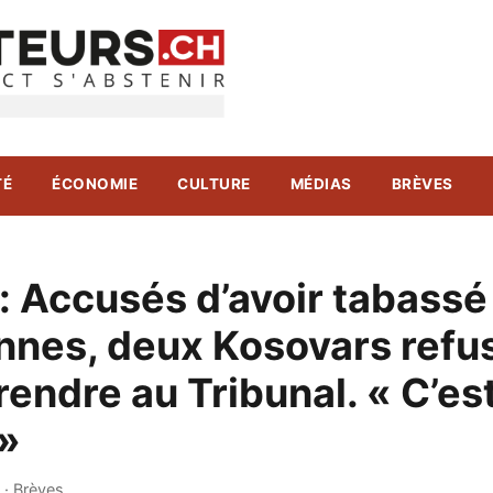
TÉ
ÉCONOMIE
CULTURE
MÉDIAS
BRÈVES
: Accusés d’avoir tabassé
nnes, deux Kosovars refu
rendre au Tribunal. « C’es
 »
·
Brèves