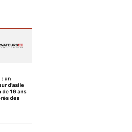
 : un
r d’asile
 de 16 ans
près des