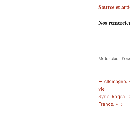
Source et art
Nos remerci
Mots-clés :
Kos
← Allemagne: 7
vie
Syrie. Raqqa: 
France. » →