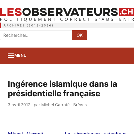
Rechercher
OK
:
MENU
Ingérence islamique dans la
présidentielle française
3 avril 2017
·
par Michel Garroté
·
Brèves
Michel Garroté — Le chroniqueur catholique