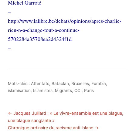
Michel Garroté
–
http://www.lalibre.be/debats/opinions/apres-charlie-
rien-n-a-change-tout-a-continue-
5702284a35708ea2d4324f1d
–
Mots-clés :
Attentats
,
Bataclan
,
Bruxelles
,
Eurabia
,
islamisation
,
Islamistes
,
Migrants
,
OCI
,
Paris
← Jacques Julliard : « Le vivre-ensemble est une blague,
une blague sanglante »
Chronique ordinaire du racisme anti-blanc →