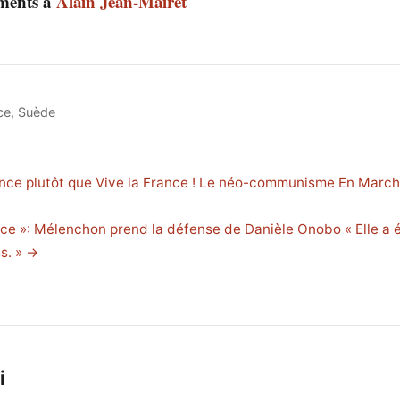
ments à
Alain Jean-Mairet
ce
,
Suède
nce plutôt que Vive la France ! Le néo-communisme En March
nce »: Mélenchon prend la défense de Danièle Onobo « Elle a 
es. » →
i