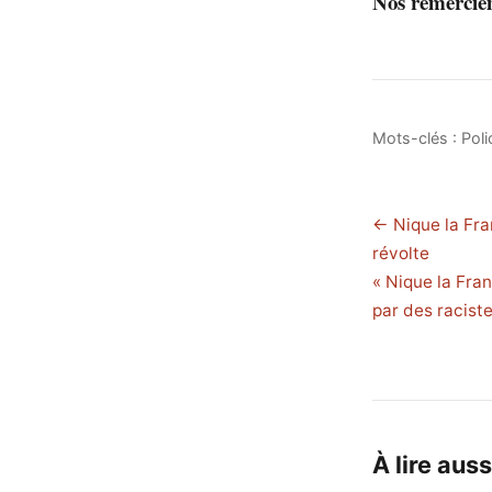
Nos remercie
Mots-clés :
Poli
← Nique la Fra
révolte
« Nique la Fra
par des racist
À lire auss