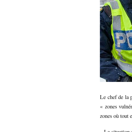
Le chef de la 
« zones vulnér
zones où tout e
– La situation 