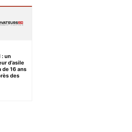
 : un
r d’asile
 de 16 ans
près des