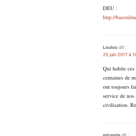
DEU :
http://bazonl
Loulou
dit :
25 juin 2017 à 1
Qui habite ces 
centaines de mi
ont toujours fa
service de nos 
civilisation. R
miranda
dit :