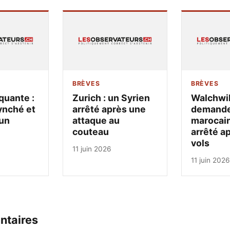
BRÈVES
BRÈVES
quante :
Zurich : un Syrien
Walchwil
ynché et
arrêté après une
demandeu
un
attaque au
marocain
couteau
arrêté a
vols
11 juin 2026
11 juin 2026
ntaires