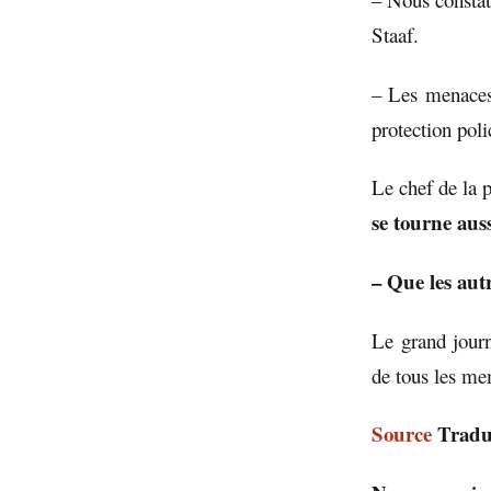
Staaf.
– Les menaces 
protection poli
Le chef de la p
se tourne aussi
– Que les aut
Le grand journ
de tous les me
Source
Traduc