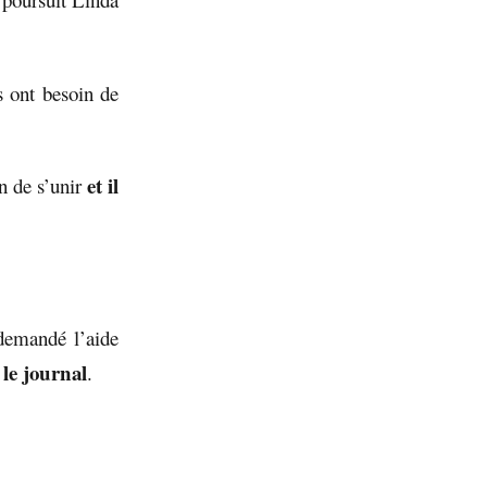
s ont besoin de
et il
n de s’unir
 demandé l’aide
 le journal
.