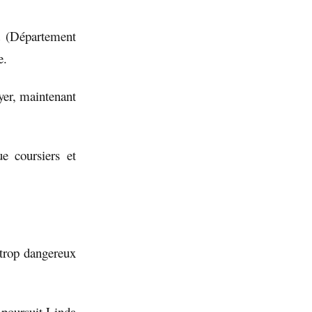
t (Département
e.
ayer, maintenant
e coursiers et
 trop dangereux
 poursuit Linda