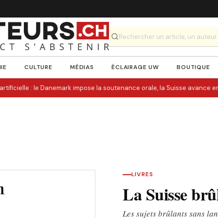
IE
CULTURE
MÉDIAS
ÉCLAIRAGE UW
BOUTIQUE
artificielle : le Danemark impose la soutenance orale, la Suisse avance en
LIVRES
La Suisse brû
Les sujets brûlants sans la