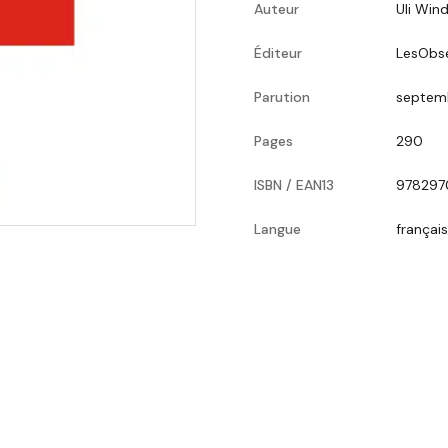
Auteur
Uli Win
Éditeur
LesObse
Parution
septem
Pages
290
ISBN / EAN13
978297
Langue
français