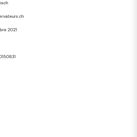
disch
rvateurs.ch
bre 2021
0150831