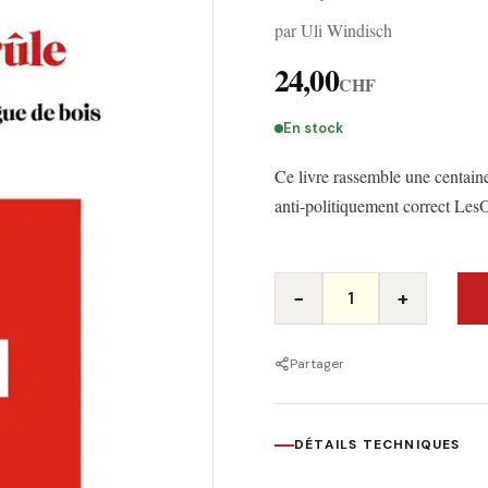
par Uli Windisch
24,00
CHF
En stock
Ce livre rassemble une centaine 
anti-politiquement correct Les
quantité de La Suisse
−
+
Partager
DÉTAILS TECHNIQUES