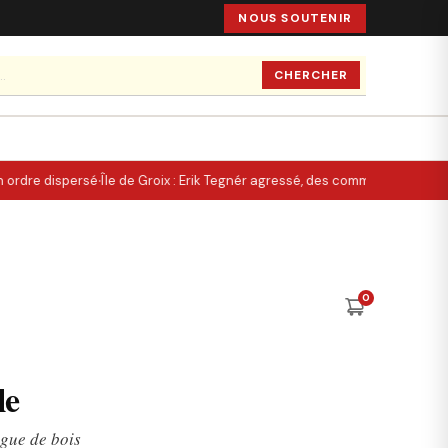
NOUS SOUTENIR
CHERCHER
·
 ordre dispersé
Île de Groix : Erik Tegnér agressé, des commentaires appell
0
le
ngue de bois