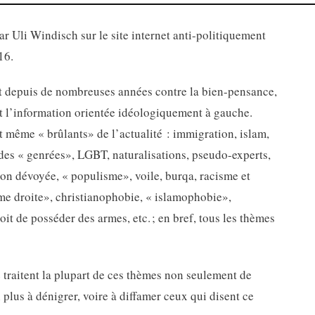
ar Uli Windisch sur le site internet anti-politiquement
16.
nt depuis de nombreuses années contre la bien-pensance,
it l’information orientée idéologiquement à gauche.
et même « brûlants» de l’actualité : immigration, islam,
tudes « genrées», LGBT, naturalisations, pseudo-experts,
on dévoyée, « populisme», voile, burqa, racisme et
ême droite», christianophobie, « islamophobie»,
oit de posséder des armes, etc. ; en bref, tous les thèmes
traitent la plupart de ces thèmes non seulement de
lus à dénigrer, voire à diffamer ceux qui disent ce