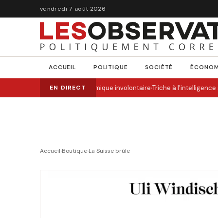
vendredi 7 août 2026
ACCUEIL
POLITIQUE
SOCIÉTÉ
ÉCONOM
·
Le PLR, comique involontaire
Triche à l’intelligence 
EN DIRECT
Accueil
›
Boutique
›
La Suisse brûle