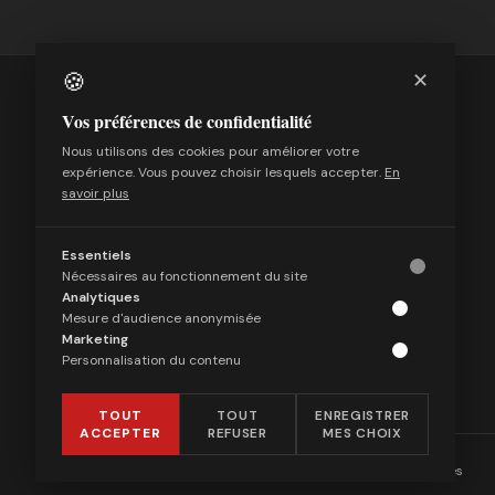
🍪
✕
Vos préférences de confidentialité
Nous utilisons des cookies pour améliorer votre
expérience. Vous pouvez choisir lesquels accepter.
En
Média indépendant suisse fondé en 2012. Nous
savoir plus
défendons la liberté d'expression, la souveraineté
nationale et le droit de questionner le politiquement
correct.
Essentiels
Nécessaires au fonctionnement du site
Rédacteur en chef :
Uli Windisch
Analytiques
Mesure d'audience anonymisée
Marketing
Personnalisation du contenu
Les Archives des Observateurs (2012-2026)
TOUT
TOUT
ENREGISTRER
ACCEPTER
REFUSER
MES CHOIX
© 2026 Les Observateurs. Tous droits réservés. ·
Gérer les cookies