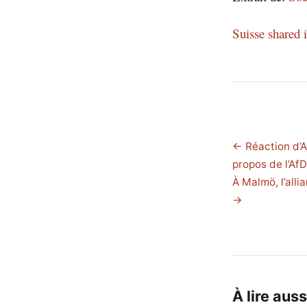
Suisse shared
← Réaction d’A
propos de l’AfD
À Malmö, l’alli
→
À lire auss