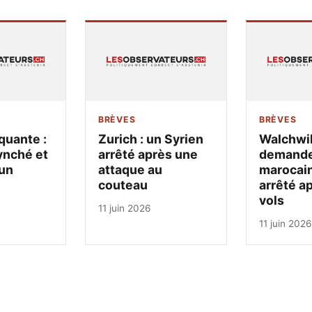
BRÈVES
BRÈVES
quante :
Zurich : un Syrien
Walchwil
ynché et
arrêté après une
demandeu
un
attaque au
marocain
couteau
arrêté a
vols
11 juin 2026
11 juin 2026