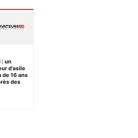
 : un
r d’asile
 de 16 ans
près des