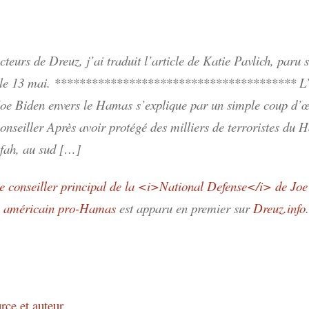
cteurs de Dreuz, j’ai traduit l’article de Katie Pavlich, paru s
 le 13 mai. *************************************** L’
Joe Biden envers le Hamas s’explique par un simple coup d’œ
conseiller Après avoir protégé des milliers de terroristes du
afah, au sud […]
e conseiller principal de la <i>National Defense</i> de Joe
en américain pro-Hamas
est apparu en premier sur
Dreuz.info
.
rce et auteur