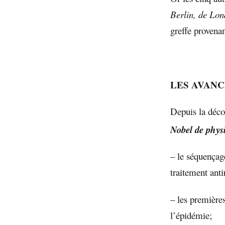
Berlin, de Lon
greffe provena
LES AVANC
Depuis la décou
Nobel de phys
– le séquençag
traitement anti
– les première
l’épidémie;