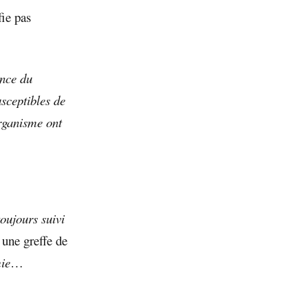
fie pas
ence du
usceptibles de
organisme ont
toujours suivi
 une greffe de
mie
…