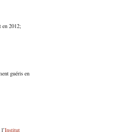
t en 2012;
ent guéris en
 l’
Institut