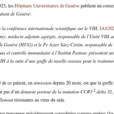
023, les
Hôpitaux Universitaires de Genève
publient un comm
atient de Genève
:
 la conférence internationale scientifique sur le VIH,
IAS20
my, médecin adjointe agrégée, responsable de l’Unité VIH a
 de Genève (HUG) et le Pr Asier Sáez-Cirión, responsable de 
ux et contrôle immunitaire à l’Institut Pasteur, présentent un
IH à la suite d’une greffe de moelle osseuse pour le traiteme
é de ce patient, en
rémission
depuis 20 mois, est que la greffe 
2
nt pas d’un
donneur porteur de la mutation CCR5
delta 32
,
llement
résistantes au virus du sida.
utres personnes précédemment considérées comme guéries (le