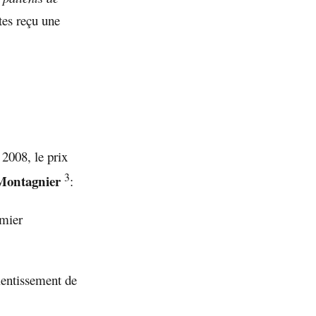
tes reçu une
 2008, le prix
3
Montagnier
:
emier
lentissement de