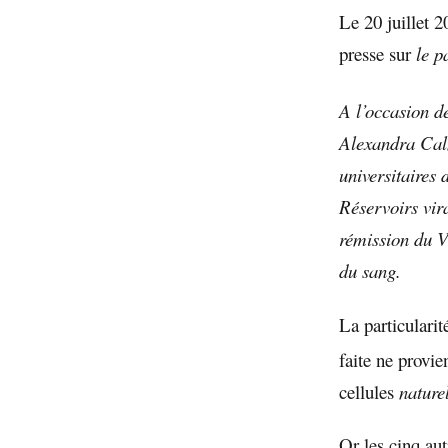
Le 20 juillet 2
presse sur
le p
A l’occasion de
Alexandra Cal
universitaires
Réservoirs vira
rémission du V
du sang.
La particularit
faite ne provie
cellules
nature
Or les cinq a