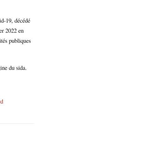
id-19, décédé
ier 2022 en
ités publiques
ine du sida.
rd