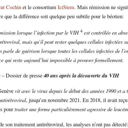
itut Cochin
et le consortium
IciStem
. Mais rémission ne signi
e que la différence soit quelque peu subtile pour le béotien:
4
mission lorsque l’infection par le VIH
est contrôlée en abs
rétroviral, mais qu’il peut rester quelques cellules infectées s
n parle de guérison lorsque toutes les cellules infectées de l’
 ce qui reste aujourd’hui impossible à prouver formellement.
r
– Dossier de presse
40 ans après la découverte du VIH
 Genève
vit avec le virus depuis le début des années 1990 et a 
ntirétroviral
, jusqu’en novembre 2021. En 2018, il avait reçu
es pour
traiter une forme particulièrement agressive de leucé
de son traitement antirétroviral, les analyses n’ont pas détecté: