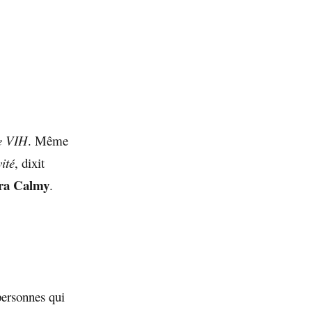
le VIH
. Même
ité
, dixit
ra Calmy
.
personnes qui