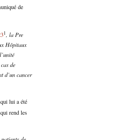
uniqué de
1
23
, la Pre
ux Hôpitaux
l’unité
 cas de
nt d’un cancer
qui lui a été
 qui rend les
s
patients de