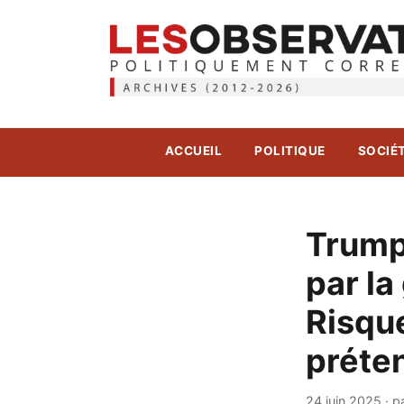
ACCUEIL
POLITIQUE
SOCIÉ
Trump 
par la
Risqu
préte
24 juin 2025
·
p