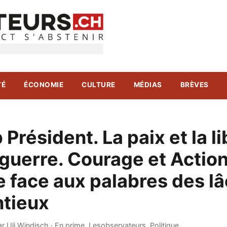
TÉ
ÉCONOMIE
CULTURE
MÉDIAS
BRÈVES
Président. La paix et la l
 guerre. Courage et Action
e face aux palabres des l
ntieux
ar Uli Windisch
·
En prime
,
Lesobservateurs
,
Politique