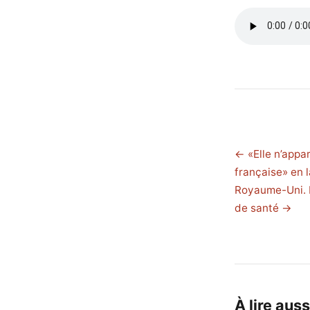
← «Elle n’appa
française» en 
Royaume-Uni. D
de santé →
À lire auss