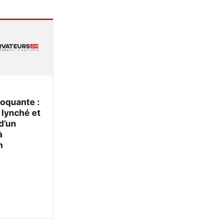
oquante :
 lynché et
d’un
à
n