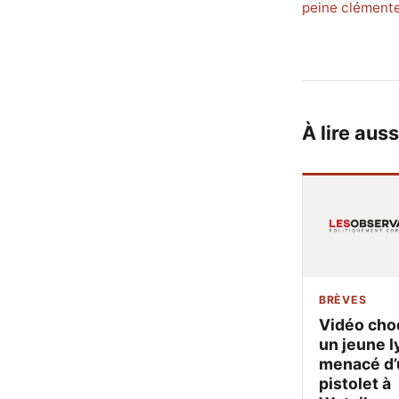
peine clémente 
À lire auss
BRÈVES
Vidéo cho
un jeune l
menacé d’
pistolet à