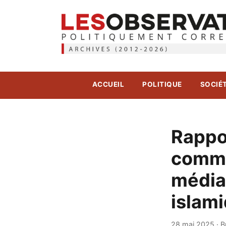
ACCUEIL
POLITIQUE
SOCIÉ
Rappo
comme
média
islam
28 mai 2025
·
B