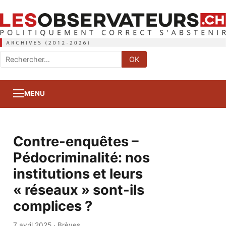
Rechercher
OK
:
MENU
Contre-enquêtes –
Pédocriminalité: nos
institutions et leurs
« réseaux » sont-ils
complices ?
7 avril 2025
·
Brèves