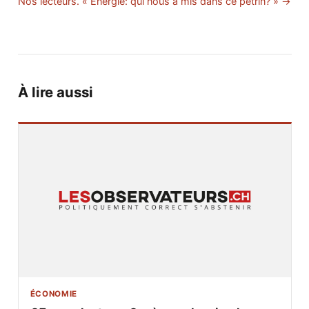
Nos lecteurs. « Energie: qui nous a mis dans ce pétrin? » →
À lire aussi
ÉCONOMIE