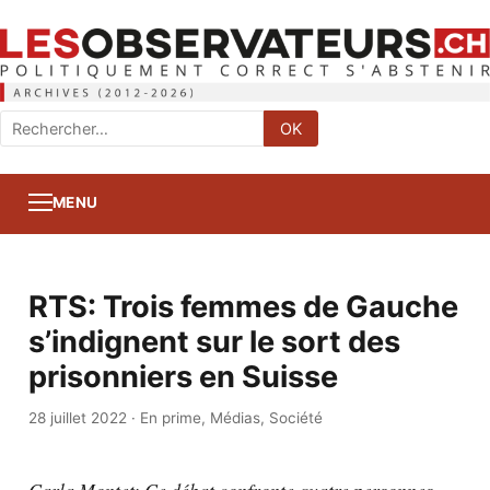
Rechercher
OK
:
MENU
RTS: Trois femmes de Gauche
s’indignent sur le sort des
prisonniers en Suisse
28 juillet 2022
·
En prime
,
Médias
,
Société
Carla Montet: Ce débat confronte quatre personnes