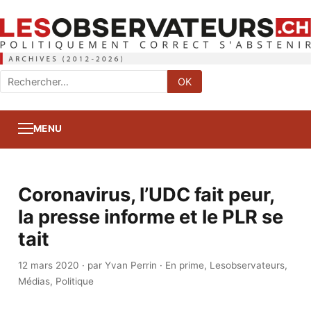
Rechercher
OK
:
MENU
Coronavirus, l’UDC fait peur,
la presse informe et le PLR se
tait
12 mars 2020
·
par Yvan Perrin
·
En prime
,
Lesobservateurs
,
Médias
,
Politique