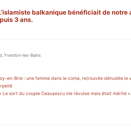
’islamiste balkanique bénéficiait de notre 
puis 3 ans.
d
,
Yverdon-les-Bains
sy-en-Brie : une femme dans le coma, retrouvée dénudée le v
rpellé
 « Le sort du couple Ceaușescu me révulse mais était mérité »