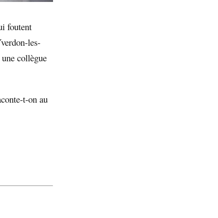
i foutent
Yverdon-les-
e une collègue
raconte-t-on au