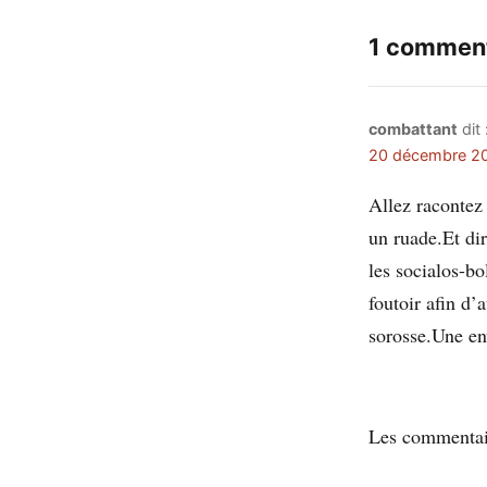
1 comment
combattant
dit 
20 décembre 20
Allez racontez
un ruade.Et di
les socialos-b
foutoir afin d
sorosse.Une env
Les commentair