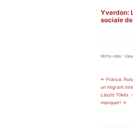
Yverdon: L
sociale de
Mots-clés :
Vau
← France. Rois
un migrant inte
László Tőkés :
manquer! →