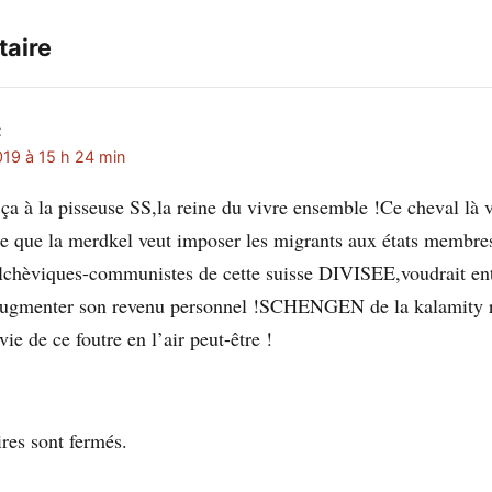
aire
:
19 à 15 h 24 min
 ça à la pisseuse SS,la reine du vivre ensemble !Ce cheval là 
re que la merdkel veut imposer les migrants aux états membres
olchèviques-communistes de cette suisse DIVISEE,voudrait ent
’augmenter son revenu personnel !SCHENGEN de la kalamity r
ie de ce foutre en l’air peut-être !
es sont fermés.