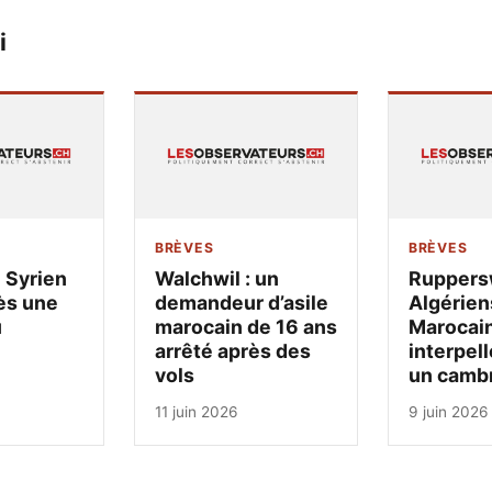
i
BRÈVES
BRÈVES
n Syrien
Walchwil : un
Ruppersw
ès une
demandeur d’asile
Algérien
u
marocain de 16 ans
Marocai
arrêté après des
interpel
vols
un cambr
11 juin 2026
9 juin 2026