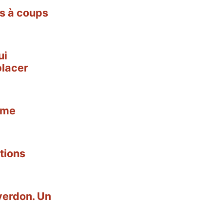
ns à coups
ui
placer
mme
tions
Yverdon. Un