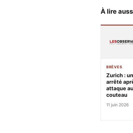
À lire auss
BRÈVES
Zurich : u
arrêté apr
attaque a
couteau
11 juin 2026