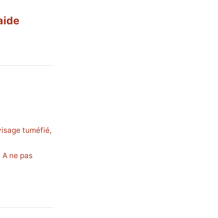
aide
isage tuméfié,
. A ne pas