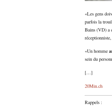
«Les gens doiv
parfois la tro
Bains (VD) a d
réceptionniste
a
«Un homme
sein du person
[…]
20Min.ch
Rappels :