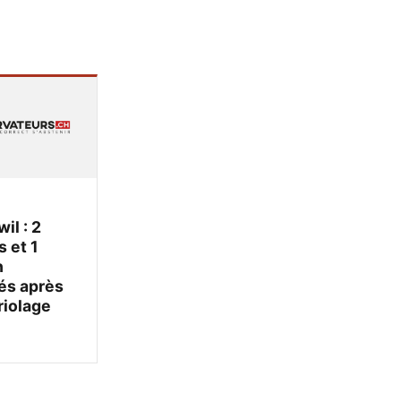
il : 2
s et 1
n
lés après
iolage