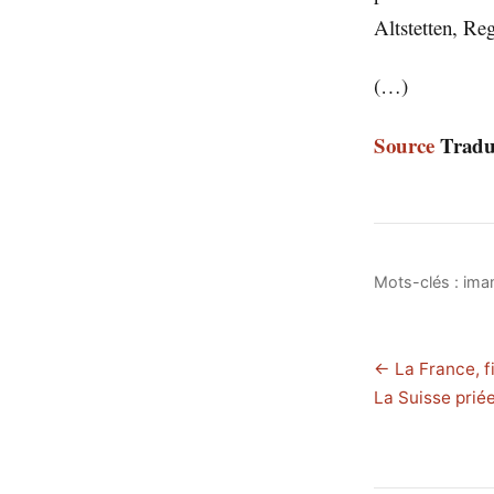
Altstetten, R
(…)
Source
Traduc
Mots-clés :
ima
← La France, fi
La Suisse prié