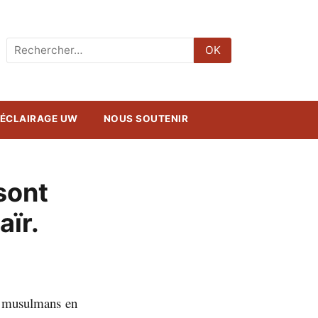
Rechercher
OK
:
ÉCLAIRAGE UW
NOUS SOUTENIR
sont
aïr.
es musulmans en