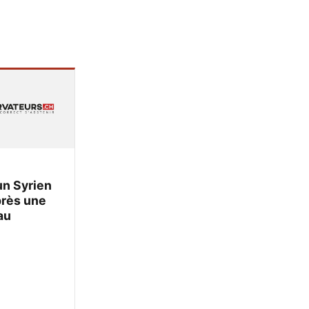
un Syrien
près une
au