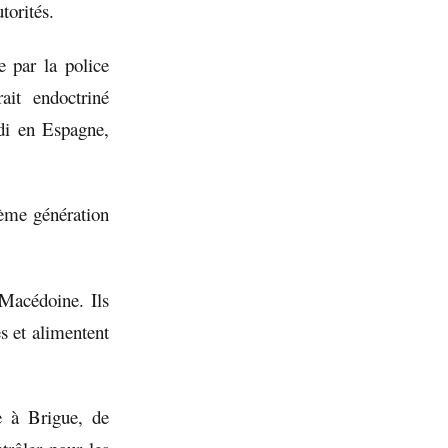
torités.
e par la police
it endoctriné
di en Espagne,
ième génération
 Macédoine. Ils
es et alimentent
e à Brigue, de