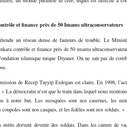
zell, un monde parallèle se crée, lequel est difficile à con
ntrôle et finance
près de 50 Imams ultraconservateurs
étendu un réseau dense de fauteurs de trouble. Le Ministèr
Ankara contrôle et finance près de 50 imams ultraconservateur
Fondation islamique turque Diyanet. On ne sait pas de comb
ose.
mission de Recep Tayyip Erdogan est claire. En 1998, l’act
 « La démocratie n’est que le train dans lequel nous montons
ns à notre but. Les mosquées sont nos casernes, les min
s coupoles sont nos casques, et les fidèles sont nos soldats. »
 petits doivent devenir des soldats. Dans les camps de vac