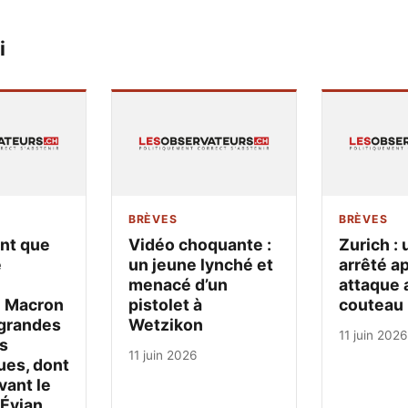
i
BRÈVES
BRÈVES
ant que
Vidéo choquante :
Zurich : 
e
un jeune lynché et
arrêté a
menacé d’un
attaque 
 Macron
pistolet à
couteau
 grandes
Wetzikon
11 juin 2026
s
11 juin 2026
es, dont
vant le
Évian