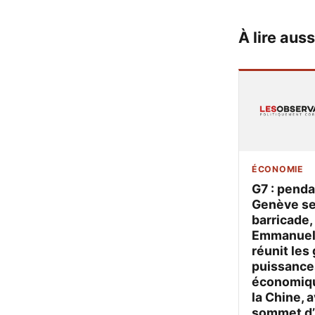
À lire auss
ÉCONOMIE
G7 : pend
Genève s
barricade,
Emmanuel
réunit les
puissance
économiqu
la Chine, a
sommet d’