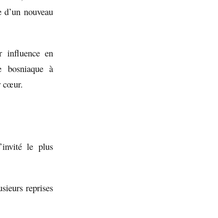
ée d’un nouveau
r influence en
e bosniaque à
r cœur.
invité le plus
ieurs reprises