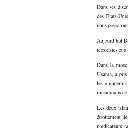
Dans ses disco
des Etats-Uni
nous préparons
Aujourd’hui Bo
terroristes et 
Dans la mosqu
Usama, a pris 
les « ennemis 
musulmans cro
Les deux islam
étroitement li
prédicateurs r