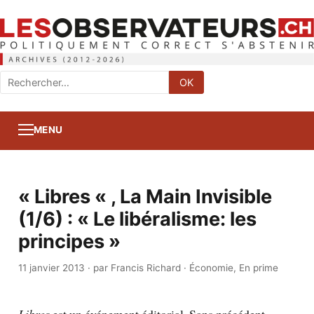
Rechercher
OK
:
MENU
« Libres « , La Main Invisible
(1/6) : « Le libéralisme: les
principes »
11 janvier 2013
·
par Francis Richard
·
Économie
,
En prime
Libres
est un événement éditorial. Sans précédent.